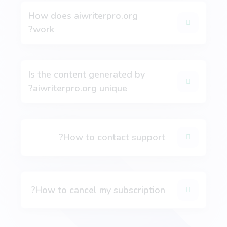
How does aiwriterpro.org
work?
Definition
מִקצוֹעָן
A definition for a word, phrase, or acronym that's
used often by your target buyers.
Is the content generated by
aiwriterpro.org unique?
How to contact support?
Answers
מִקצוֹעָן
Instant, quality answers to any questions or
concerns that your audience might have.
How to cancel my subscription?