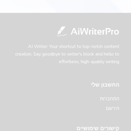
Questions
מִקצוֹעָן
A tool to create engaging questions and polls that
increase audience participation and engagement.
AI Writer: Your shortcut to top-notch content
creation. Say goodbye to writer's block and hello to
Passive to Active Voice
מִקצוֹעָן
effortless, high-quality writing
Easy and quick solution to converting your passive
voice sentences into active voice sentences.
החשבון שלי
התחברות
הירשם
Pros and Cons
מִקצוֹעָן
List of the main benefits versus the most common
קישורים שימושיים