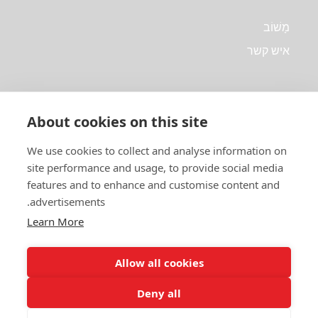
problems and concerns.
מָשׁוֹב
איש קשר
מֵידָע
Rewrite With Keywords
מִקצוֹעָן
About cookies on this site
Rewrite your existing content to include more
שאלות נפוצות
keywords and boost your search engine rankings.
We use cookies to collect and analyse information on
Terms & Conditions
site performance and usage, to provide social media
Privacy Policy
features and to enhance and customise content and
advertisements.
Refund Policy
Learn More
Emails
מִקצוֹעָן
Professional-looking emails that help you engage
Allow all cookies
leads and customers.
© 2023–2024 aiwriterpro.org. All rights reserved.
Deny all