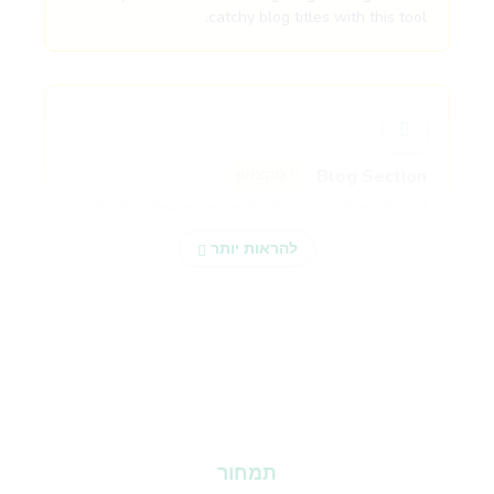
catchy blog titles with this tool.
Blog Section
מִקצוֹעָן
Write a few paragraphs about a subheading of
your article.
להראות יותר
Blog Conclusion
מִקצוֹעָן
Create powerful conclusion that will make a
reader take action.
תמחור