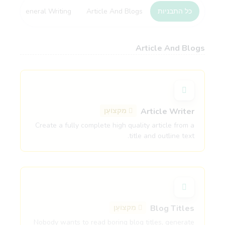
כל התבניות
Article And Blogs
General Writing
te
Article And Blogs
Article Writer
מִקצוֹעָן
Create a fully complete high quality article from a
title and outline text.
Blog Titles
מִקצוֹעָן
Nobody wants to read boring blog titles, generate