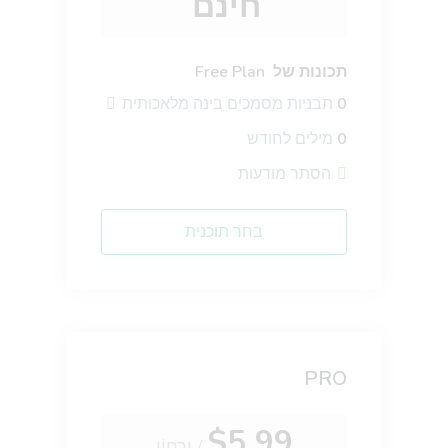
חינם
Article Outlines
מִקצוֹעָן
תכונות של Free Plan
Detailed article outlines that help you write better
0
תבניות מסמכים בינה מלאכותית
content on a consistent basis.
0
מילים לחודש
הסתר מודעות
בחר תוכנית
Talking Points
מִקצוֹעָן
Write short, simple and informative points for the
subheadings of your article
PRO
$5.99
Paragraph Writer
מִקצוֹעָן
/ יַרחוֹן