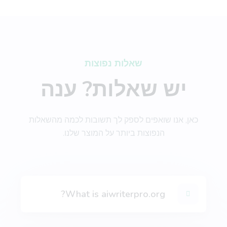
Stories
מִקצוֹעָן
שאלות נפוצות
Engaging and persuasive stories that will capture
יש שאלות? ענה
your reader's attention and interest.
כאן, אנו שואפים לספק לך תשובות לכמה מהשאלות
הנפוצות ביותר על המוצר שלנו.
Bullet Point Answers
מִקצוֹעָן
Precise and informative bullet points that provide
quick and valuable answers to your customers'
What is aiwriterpro.org?
questions.